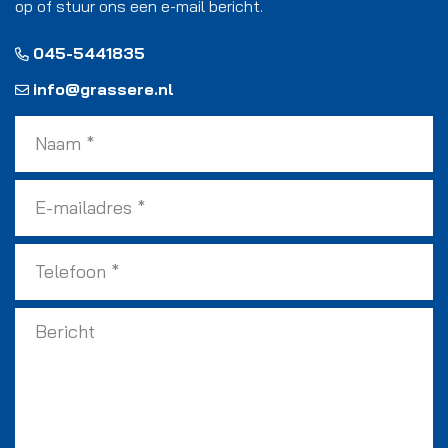
op of stuur ons een e-mail bericht.
045-5441835
info@grassere.nl