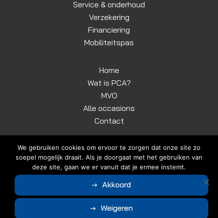
Service & onderhoud
Verzekering
Financiering
Mobiliteitspas
Home
Wat is PCA?
MVO
Alle occasions
Contact
We gebruiken cookies om ervoor te zorgen dat onze site zo
soepel mogelijk draait. Als je doorgaat met het gebruiken van
deze site, gaan we er vanuit dat je ermee instemt.
© Copyright 2026
Autodrome Grassere
|
Algemene voorwaarden
Akkoord
|
Disclaimer | Privacyverklaring
Ontwerp en realisatie door
Weigeren