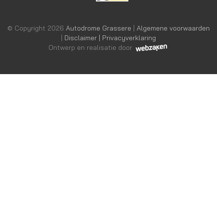
© Copyright 2026
Autodrome Grassere
|
Algemene voorwaarden
|
Disclaimer | Privacyverklaring
Ontwerp en realisatie door