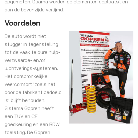
opgemeten. Daarna worden de elementen geplaatst en
aan de bovenzijde verlijmd.
Voordelen
De auto wordt niet
stugger in tegenstelling
tot de vaak te dure hulp-
verzwaarde- en/of
luchtverings-systemen.
Het oorspronkelijke
veercomfort ‘zoals het
door de fabrikant bedoeld
is’ blijft behouden.
Sistema Gopren heeft
een TUV en CE
goedkeuring en een RDW
toelating. De Gopren